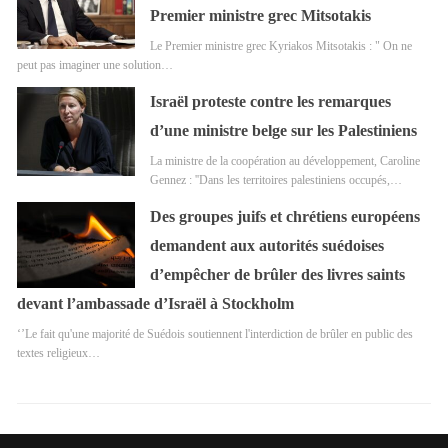
Premier ministre grec Mitsotakis
Le Premier ministre grec Kyriakos Mitsotakis : " On ne
peut pas imaginer une solution…
Israël proteste contre les remarques
d’une ministre belge sur les Palestiniens
La ministre de la coopération au développement, Caroline
Gennez : ''Dans les territoires palestiniens occupés,…
Des groupes juifs et chrétiens européens
demandent aux autorités suédoises
d’empêcher de brûler des livres saints
devant l’ambassade d’Israël à Stockholm
‘’Le fait qu'une majorité de Suédois soutiennent l'interdiction de brûler en public des
textes religieux…