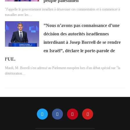
peuple palestinien
''J'appelle le gouvernement israélien à désavouer ces commentaires et à commencer à
travailler avec les…
”Nous n’avons pas connaissance d’une
décision des autorités israéliennes
interdisant à Josep Borrell de se rendre
en Israël”, déclare le porte-parole de
l’UE.
Mardi, M. Borrell s'est adressé au Parlement européen lors d'un débat spécial sur "la
détérioration…