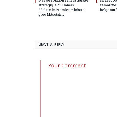
‘Pas de solution sans la défaite
Israël pro
stratégique du Hamas’,
remarques
déclare le Premier ministre
belge sur 
grec Mitsotakis
LEAVE A REPLY