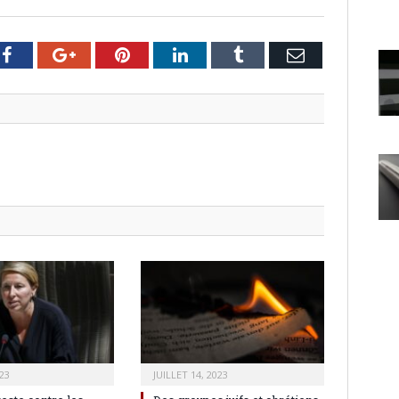
er
Facebook
Google+
Pinterest
LinkedIn
Tumblr
Email
23
JUILLET 14, 2023