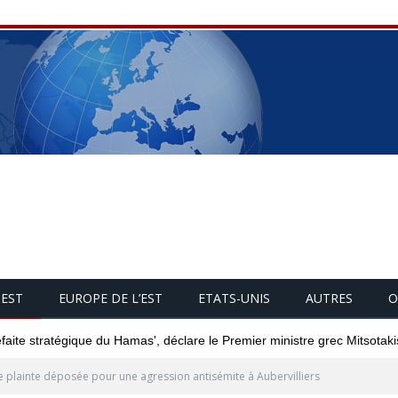
UEST
EUROPE DE L’EST
ETATS-UNIS
AUTRES
O
éfaite stratégique du Hamas', déclare le Premier ministre grec Mitsotaki
 plainte déposée pour une agression antisémite à Aubervilliers