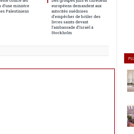
teste contre les
Des groupes juifs et chrétiens
 d’une ministre
européens demandent aux
les Palestiniens
autorités suédoises
d’empêcher de brûler des
livres saints devant
l’ambassade d’Israël à
Stockholm
PL