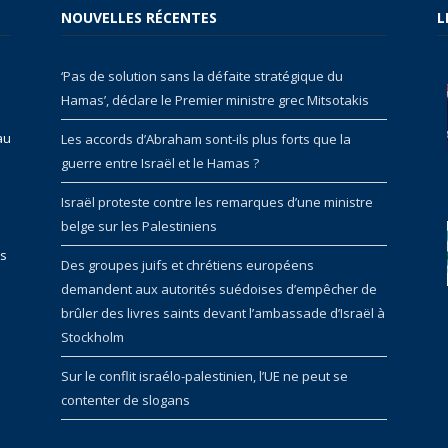
NOUVELLES RÉCENTES
L
‘Pas de solution sans la défaite stratégique du
Hamas’, déclare le Premier ministre grec Mitsotakis
au
Les accords d’Abraham sont-ils plus forts que la
guerre entre Israël et le Hamas ?
Israël proteste contre les remarques d’une ministre
belge sur les Palestiniens
rs
Des groupes juifs et chrétiens européens
demandent aux autorités suédoises d’empêcher de
brûler des livres saints devant l’ambassade d’Israël à
Stockholm
Sur le conflit israélo-palestinien, l’UE ne peut se
contenter de slogans