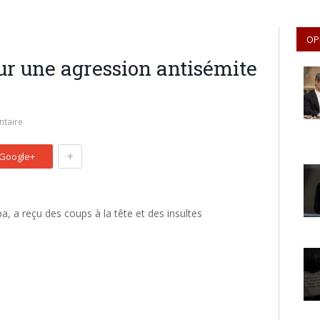
OP
ur une agression antisémite
taire
+
Google+
a, a reçu des coups à la tête et des insultes