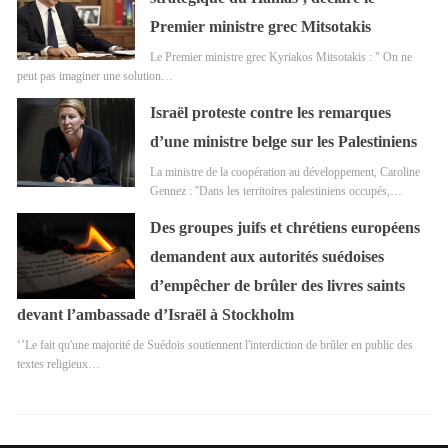
Premier ministre grec Mitsotakis
Le Premier ministre grec Kyriakos Mitsotakis : " On ne
peut pas imaginer une solution…
Israël proteste contre les remarques
d’une ministre belge sur les Palestiniens
La ministre de la coopération au développement, Caroline
Gennez : ''Dans les territoires palestiniens occupés,…
Des groupes juifs et chrétiens européens
demandent aux autorités suédoises
d’empêcher de brûler des livres saints
devant l’ambassade d’Israël à Stockholm
‘’Le fait qu'une majorité de Suédois soutiennent l'interdiction de brûler en public des
textes religieux…