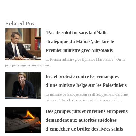
Related Post
‘Pas de solution sans la défaite
stratégique du Hamas’, déclare le
Premier ministre grec Mitsotakis
Le Premier ministre grec Kyriakos Mitsotakis : " On ne
peut pas imaginer une solution…
Israël proteste contre les remarques
d’une ministre belge sur les Palestiniens
La ministre de la coopération au développement, Caroline
Gennez : ''Dans les territoires palestiniens occupés,…
Des groupes juifs et chrétiens européens
demandent aux autorités suédoises
d’empêcher de brûler des livres saints