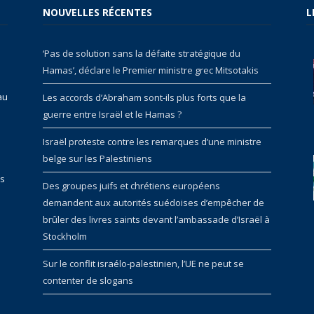
NOUVELLES RÉCENTES
L
‘Pas de solution sans la défaite stratégique du
Hamas’, déclare le Premier ministre grec Mitsotakis
au
Les accords d’Abraham sont-ils plus forts que la
guerre entre Israël et le Hamas ?
Israël proteste contre les remarques d’une ministre
belge sur les Palestiniens
rs
Des groupes juifs et chrétiens européens
demandent aux autorités suédoises d’empêcher de
brûler des livres saints devant l’ambassade d’Israël à
Stockholm
Sur le conflit israélo-palestinien, l’UE ne peut se
contenter de slogans