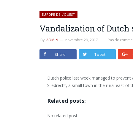
EUROPE DE L'OUEST
Vandalization of Dutch
By
ADMIN
novembre 29, 2017
Pas de commen
Share
Tweet
Dutch police last week managed to prevent 
Sliedrecht, a small town in the rural east of 
Related posts:
No related posts.