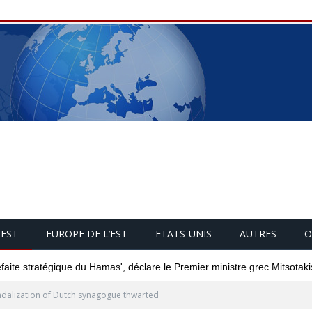
UEST
EUROPE DE L’EST
ETATS-UNIS
AUTRES
O
éfaite stratégique du Hamas', déclare le Premier ministre grec Mitsotaki
dalization of Dutch synagogue thwarted