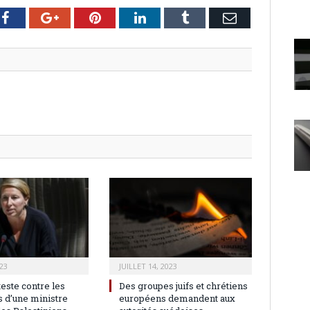
er
Facebook
Google+
Pinterest
LinkedIn
Tumblr
Email
23
JUILLET 14, 2023
teste contre les
Des groupes juifs et chrétiens
 d’une ministre
européens demandent aux