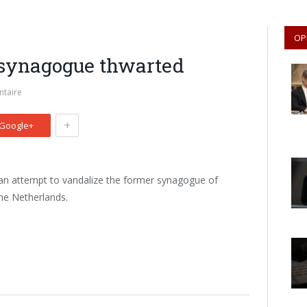
OP
 synagogue thwarted
taire
+
Google+
an attempt to vandalize the former synagogue of
the Netherlands.