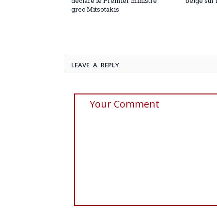
déclare le Premier ministre
belge sur 
grec Mitsotakis
LEAVE A REPLY