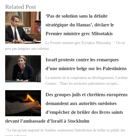
Related Post
‘Pas de solution sans la défaite
stratégique du Hamas’, déclare le
Premier ministre grec Mitsotakis
Le Premier ministre grec Kyriakos Mitsotakis : " On ne
peut pas imaginer une solution…
Israël proteste contre les remarques
d’une ministre belge sur les Palestiniens
La ministre de la coopération au développement, Caroline
Gennez : ''Dans les territoires palestiniens occupés,…
Des groupes juifs et chrétiens européens
demandent aux autorités suédoises
d’empêcher de brûler des livres saints
devant l’ambassade d’Israël à Stockholm
‘’Le fait qu'une majorité de Suédois soutiennent l'interdiction de brûler en public des