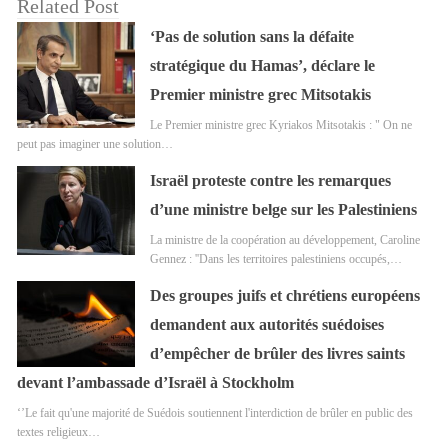
Related Post
‘Pas de solution sans la défaite
stratégique du Hamas’, déclare le
Premier ministre grec Mitsotakis
Le Premier ministre grec Kyriakos Mitsotakis : " On ne
peut pas imaginer une solution…
Israël proteste contre les remarques
d’une ministre belge sur les Palestiniens
La ministre de la coopération au développement, Caroline
Gennez : ''Dans les territoires palestiniens occupés,…
Des groupes juifs et chrétiens européens
demandent aux autorités suédoises
d’empêcher de brûler des livres saints
devant l’ambassade d’Israël à Stockholm
‘’Le fait qu'une majorité de Suédois soutiennent l'interdiction de brûler en public des
textes religieux…