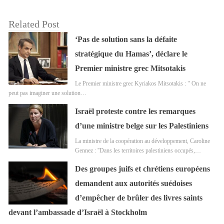
Related Post
‘Pas de solution sans la défaite
stratégique du Hamas’, déclare le
Premier ministre grec Mitsotakis
Le Premier ministre grec Kyriakos Mitsotakis : " On ne
peut pas imaginer une solution…
Israël proteste contre les remarques
d’une ministre belge sur les Palestiniens
La ministre de la coopération au développement, Caroline
Gennez : ''Dans les territoires palestiniens occupés,…
Des groupes juifs et chrétiens européens
demandent aux autorités suédoises
d’empêcher de brûler des livres saints
devant l’ambassade d’Israël à Stockholm