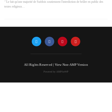
‘’Le fait qu'une majorité de Suédois soutiennent l'interdiction de brûler en public des
textes religieux…
All Rights Reserved |
View Non-AMP Version
Powered by AMPforWP