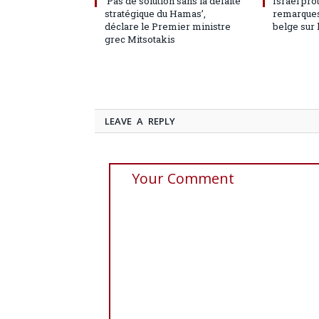
‘Pas de solution sans la défaite
Israël pro
stratégique du Hamas’,
remarques
déclare le Premier ministre
belge sur 
grec Mitsotakis
LEAVE A REPLY