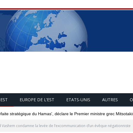
UEST
EUROPE DE L’EST
ETATS-UNIS
AUTRES
O
éfaite stratégique du Hamas', déclare le Premier ministre grec Mitsotaki
 Vashem condamne la levée de l’excommunication d’un évêque négationniste