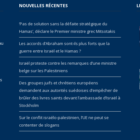
NOUVELLES RÉCENTES
L
‘Pas de solution sans la défaite stratégique du
Hamas’, déclare le Premier ministre grec Mitsotakis
au
Les accords d’Abraham sont-ils plus forts que la
guerre entre Israël et le Hamas ?
Israël proteste contre les remarques d’une ministre
belge sur les Palestiniens
rs
Des groupes juifs et chrétiens européens
demandent aux autorités suédoises d’empêcher de
brûler des livres saints devant l’ambassade d’Israël à
Stockholm
Sur le conflit israélo-palestinien, l’UE ne peut se
contenter de slogans