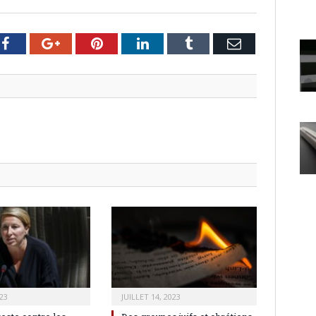
er
Facebook
Google+
Pinterest
LinkedIn
Tumblr
Email
23
JUILLET 14, 2023