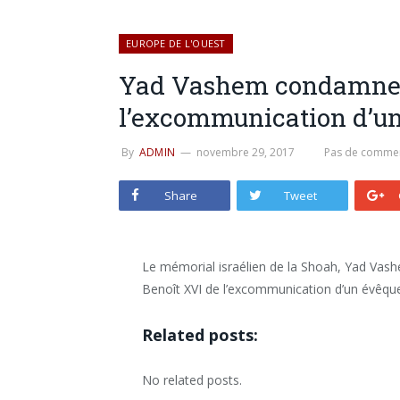
EUROPE DE L'OUEST
Yad Vashem condamne l
l’excommunication d’un
By
ADMIN
novembre 29, 2017
Pas de commen
Share
Tweet
Le mémorial israélien de la Shoah, Yad Vashe
Benoît XVI de l’excommunication d’un évêque 
Related posts:
No related posts.