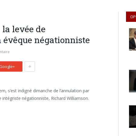
OP
a levée de
 évêque négationniste
taire
+
Google+
m, s’est indigné dimanche de l’annulation par
intégriste négationniste, Richard Williamson.