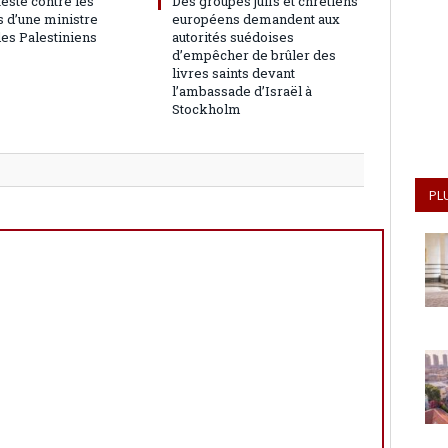
teste contre les
Des groupes juifs et chrétiens
 d’une ministre
européens demandent aux
les Palestiniens
autorités suédoises
d’empêcher de brûler des
livres saints devant
l’ambassade d’Israël à
Stockholm
PL