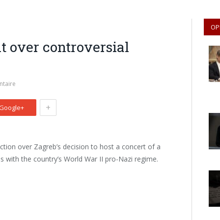
OP
t over controversial
taire
+
Google+
tion over Zagreb’s decision to host a concert of a
s with the country’s World War II pro-Nazi regime.