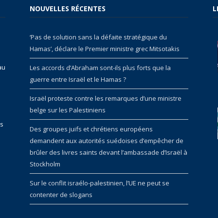
NOUVELLES RÉCENTES
L
‘Pas de solution sans la défaite stratégique du
Hamas’, déclare le Premier ministre grec Mitsotakis
au
Les accords d’Abraham sont-ils plus forts que la
guerre entre Israël et le Hamas ?
Israël proteste contre les remarques d’une ministre
belge sur les Palestiniens
rs
Des groupes juifs et chrétiens européens
demandent aux autorités suédoises d’empêcher de
brûler des livres saints devant l’ambassade d’Israël à
Stockholm
Sur le conflit israélo-palestinien, l’UE ne peut se
contenter de slogans