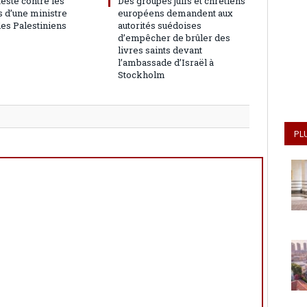
teste contre les
Des groupes juifs et chrétiens
 d’une ministre
européens demandent aux
les Palestiniens
autorités suédoises
d’empêcher de brûler des
livres saints devant
l’ambassade d’Israël à
Stockholm
PL