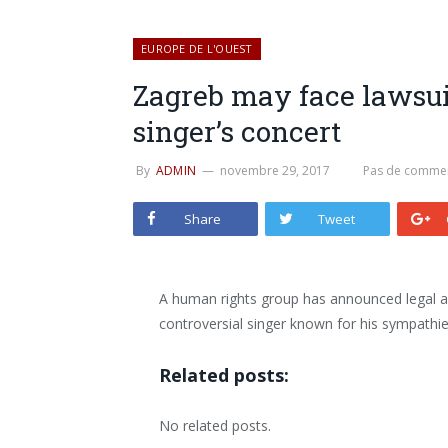
EUROPE DE L'OUEST
Zagreb may face lawsui
singer’s concert
By
ADMIN
novembre 29, 2017
Pas de commen
Share
Tweet
A human rights group has announced legal ac
controversial singer known for his sympathie
Related posts:
No related posts.