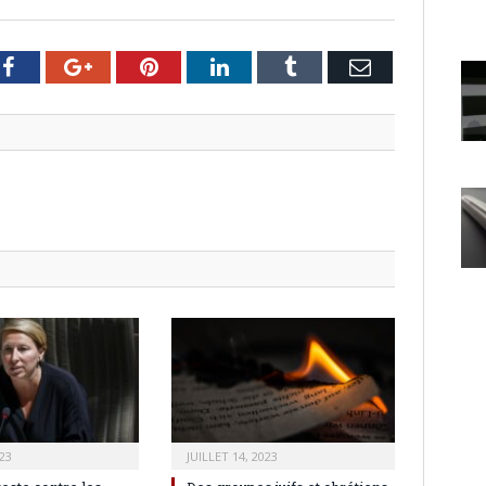
er
Facebook
Google+
Pinterest
LinkedIn
Tumblr
Email
23
JUILLET 14, 2023