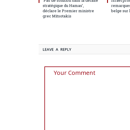
‘Pas de solution sans la défaite
Israël pro
stratégique du Hamas’,
remarques
déclare le Premier ministre
belge sur 
grec Mitsotakis
LEAVE A REPLY