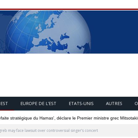
UEST
EUROPE DE L’EST
ETATS-UNIS
AUTRES
O
éfaite stratégique du Hamas', déclare le Premier ministre grec Mitsotaki
reb may face lawsuit over controversial singer’s concert