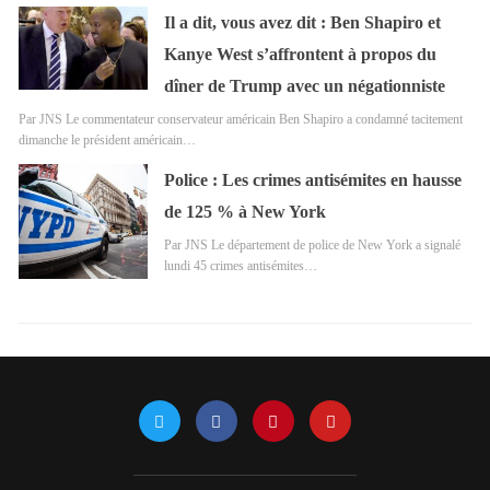
Il a dit, vous avez dit : Ben Shapiro et
Kanye West s’affrontent à propos du
dîner de Trump avec un négationniste
Par JNS Le commentateur conservateur américain Ben Shapiro a condamné tacitement
dimanche le président américain…
Police : Les crimes antisémites en hausse
de 125 % à New York
Par JNS Le département de police de New York a signalé
lundi 45 crimes antisémites…