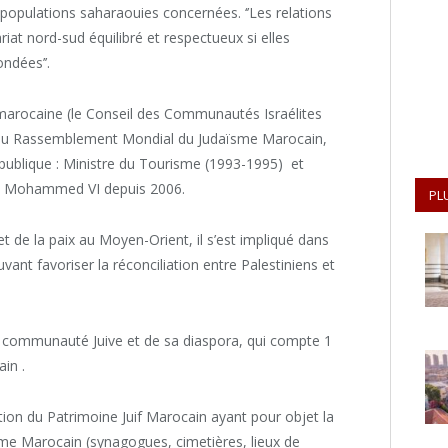
es populations saharaouies concernées. ‘’Les relations
at nord-sud équilibré et respectueux si elles
ndées’’.
marocaine (le Conseil des Communautés Israélites
 du Rassemblement Mondial du Judaïsme Marocain,
publique : Ministre du Tourisme (1993-1995) et
oi Mohammed VI depuis 2006.
PL
et de la paix au Moyen-Orient, il s’est impliqué dans
ant favoriser la réconciliation entre Palestiniens et
la communauté Juive et de sa diaspora, qui compte 1
in .
tion du Patrimoine Juif Marocain ayant pour objet la
me Marocain (synagogues, cimetières, lieux de