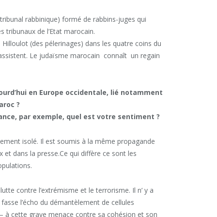
 tribunal rabbinique) formé de rabbins-juges qui
s tribunaux de l’Etat marocain.
Hilloulot (des pélerinages) dans les quatre coins du
 y assistent. Le judaïsme marocain connaît un regain
jourd’hui en Europe occidentale, lié notamment
Maroc
?
ance, par exemple, quel est votre sentiment ?
quement isolé. Il est soumis à la même propagande
x et dans la presse.Ce qui diffère ce sont les
pulations.
te contre l’extrémisme et le terrorisme. Il n’ y a
 fasse l’écho du démantèlement de cellules
s – à cette grave menace contre sa cohésion et son