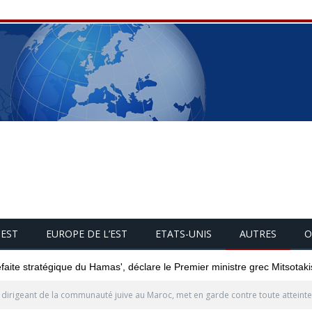
UEST
EUROPE DE L’EST
ETATS-UNIS
AUTRES
O
éfaite stratégique du Hamas', déclare le Premier ministre grec Mitsotaki
dirigeant de la communauté juive au Maroc, met en garde contre toute atteint