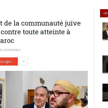
OP
nt de la communauté juive
contre toute atteinte à
Maroc
de commentaire
+
Google+