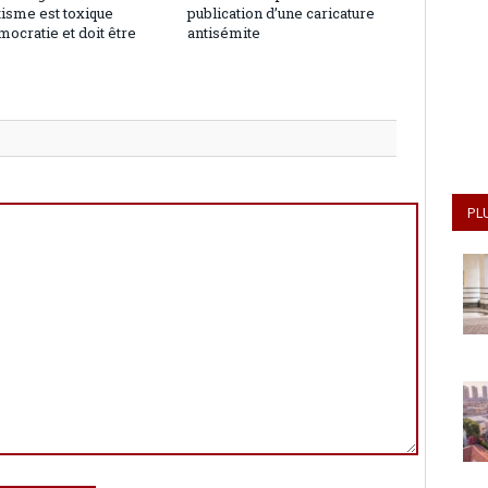
tisme est toxique
publication d’une caricature
mocratie et doit être
antisémite
u
PL