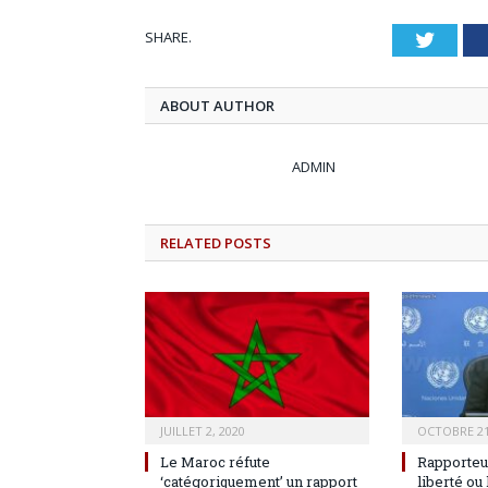
SHARE.
Twitt
ABOUT AUTHOR
ADMIN
RELATED
POSTS
JUILLET 2, 2020
OCTOBRE 21
Le Maroc réfute
Rapporteur
‘catégoriquement’ un rapport
liberté ou 