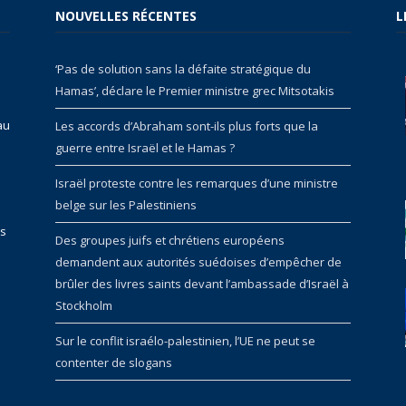
NOUVELLES RÉCENTES
L
‘Pas de solution sans la défaite stratégique du
Hamas’, déclare le Premier ministre grec Mitsotakis
au
Les accords d’Abraham sont-ils plus forts que la
guerre entre Israël et le Hamas ?
Israël proteste contre les remarques d’une ministre
belge sur les Palestiniens
rs
Des groupes juifs et chrétiens européens
demandent aux autorités suédoises d’empêcher de
brûler des livres saints devant l’ambassade d’Israël à
Stockholm
Sur le conflit israélo-palestinien, l’UE ne peut se
contenter de slogans