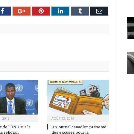
er
Facebook
Google+
Pinterest
LinkedIn
Tumblr
Email
, 2019
AOÛT 12, 2019
 de l’ONU sur la
Un journal canadien présente
la religion:
des excuses pour la