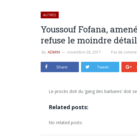
AUTRES
Youssouf Fofana, amené 
refuse le moindre détail
By
ADMIN
novembre 28, 2017
Pas de commen
Share
Tweet
Le procès doit du ‘gang des barbares’ doit se 
Related posts:
No related posts.