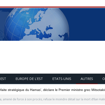
UEST
EUROPE DE L’EST
ETATS-UNIS
AUTRES
O
éfaite stratégique du Hamas', déclare le Premier ministre grec Mitsotaki
, amené de force à son procès, refuse le moindre détail sur la mort d’Ilan Hali