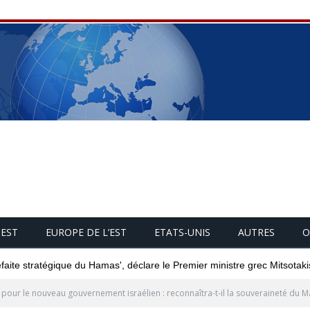
UEST
EUROPE DE L’EST
ETATS-UNIS
AUTRES
O
éfaite stratégique du Hamas', déclare le Premier ministre grec Mitsotaki
 pour le nouveau gouvernement israélien : reconnaîtra-t-il la souveraineté du M