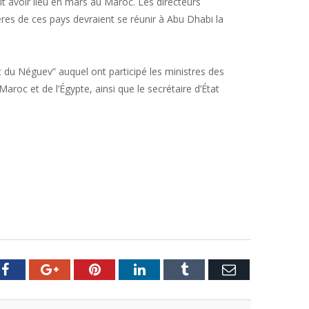
it avoir lieu en mars au Maroc. Les directeurs
res de ces pays devraient se réunir à Abu Dhabi la
t du Néguev” auquel ont participé les ministres des
aroc et de l’Égypte, ainsi que le secrétaire d’État
er
Facebook
Google+
Pinterest
LinkedIn
Tumblr
Email