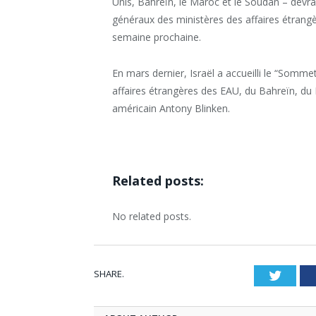
Unis, Bahreïn, le Maroc et le Soudan – devra
généraux des ministères des affaires étrangè
semaine prochaine.
En mars dernier, Israël a accueilli le “Somme
affaires étrangères des EAU, du Bahreïn, du M
américain Antony Blinken.
Related posts:
No related posts.
SHARE.
Twitt