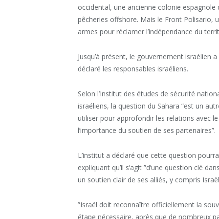
occidental, une ancienne colonie espagnole
pêcheries offshore. Mais le Front Polisario, u
armes pour réclamer l’indépendance du territ
Jusqu’à présent, le gouvernement israélien a
déclaré les responsables israéliens.
Selon l’Institut des études de sécurité nation
israéliens, la question du Sahara ”est un aut
utiliser pour approfondir les relations avec 
l’importance du soutien de ses partenaires”.
L’institut a déclaré que cette question pourrait
expliquant qu’il s’agit ”d’une question clé da
un soutien clair de ses alliés, y compris Israël
”Israël doit reconnaître officiellement la so
étape nécessaire, après que de nombreux pay